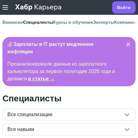
Войти
Вакансии
Специалисты
Курсы и обучение
Эксперты
Компании
💰
Зарплаты в IT растут медленнее
инфляции
Проанализировали данные из зарплатного
калькулятора за первое полугодие 2026 года и
делимся
в статье →
Специалисты
Все специализации
Все навыки