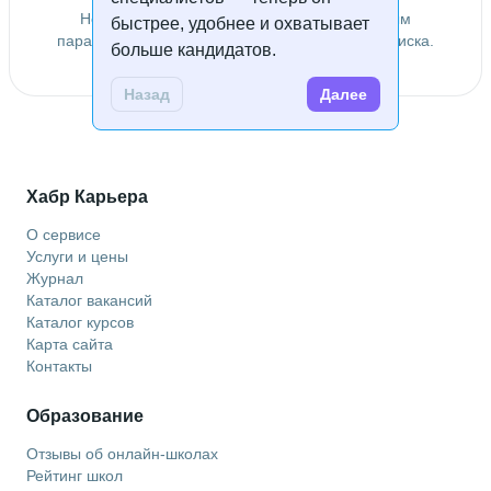
Не удалось найти специалистов по заданным
быстрее, удобнее и охватывает
параметрам. Попробуйте изменить условия поиска.
больше кандидатов.
Назад
Далее
Хабр Карьера
О сервисе
Услуги и цены
Журнал
Каталог вакансий
Каталог курсов
Карта сайта
Контакты
Образование
Отзывы об онлайн-школах
Рейтинг школ