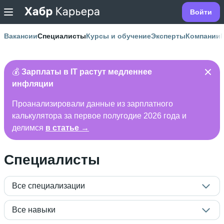
Войти
Вакансии
Специалисты
Курсы и обучение
Эксперты
Компании
💰
Зарплаты в IT растут медленнее
инфляции
Проанализировали данные из зарплатного
калькулятора за первое полугодие 2026 года и
делимся
в статье →
Специалисты
Все специализации
Все навыки