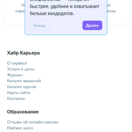
Не удалось найти специалистов по заданным
быстрее, удобнее и охватывает
параметрам. Попробуйте изменить условия поиска.
больше кандидатов.
Назад
Далее
Хабр Карьера
О сервисе
Услуги и цены
Журнал
Каталог вакансий
Каталог курсов
Карта сайта
Контакты
Образование
Отзывы об онлайн-школах
Рейтинг школ