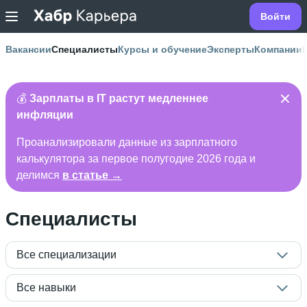
Войти
Вакансии
Специалисты
Курсы и обучение
Эксперты
Компании
💰
Зарплаты в IT растут медленнее
инфляции
Проанализировали данные из зарплатного
калькулятора за первое полугодие 2026 года и
делимся
в статье →
Специалисты
Все специализации
Все навыки