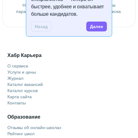
Не удалось найти специалистов по заданным
быстрее, удобнее и охватывает
параметрам. Попробуйте изменить условия поиска.
больше кандидатов.
Назад
Далее
Хабр Карьера
О сервисе
Услуги и цены
Журнал
Каталог вакансий
Каталог курсов
Карта сайта
Контакты
Образование
Отзывы об онлайн-школах
Рейтинг школ