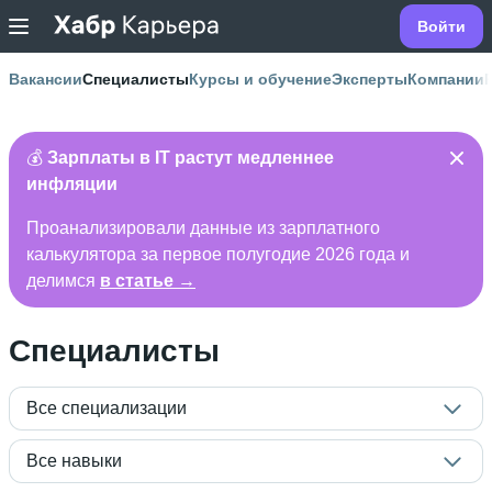
Войти
Вакансии
Специалисты
Курсы и обучение
Эксперты
Компании
💰
Зарплаты в IT растут медленнее
инфляции
Проанализировали данные из зарплатного
калькулятора за первое полугодие 2026 года и
делимся
в статье →
Специалисты
Все специализации
Все навыки