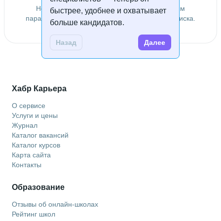
Не удалось найти специалистов по заданным
быстрее, удобнее и охватывает
параметрам. Попробуйте изменить условия поиска.
больше кандидатов.
Назад
Далее
Хабр Карьера
О сервисе
Услуги и цены
Журнал
Каталог вакансий
Каталог курсов
Карта сайта
Контакты
Образование
Отзывы об онлайн-школах
Рейтинг школ