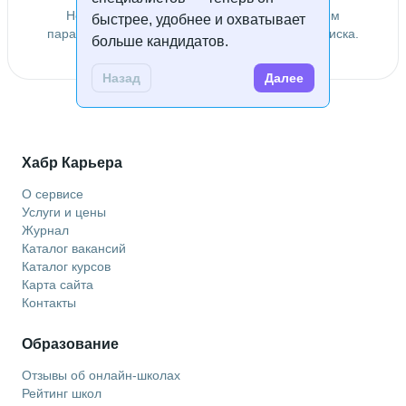
Не удалось найти специалистов по заданным
быстрее, удобнее и охватывает
параметрам. Попробуйте изменить условия поиска.
больше кандидатов.
Назад
Далее
Хабр Карьера
О сервисе
Услуги и цены
Журнал
Каталог вакансий
Каталог курсов
Карта сайта
Контакты
Образование
Отзывы об онлайн-школах
Рейтинг школ