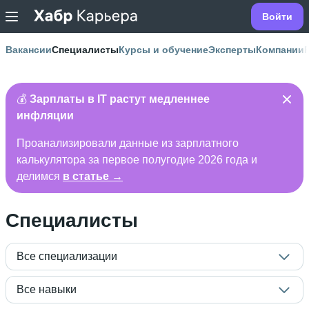
Войти
Вакансии
Специалисты
Курсы и обучение
Эксперты
Компании
💰
Зарплаты в IT растут медленнее
инфляции
Проанализировали данные из зарплатного
калькулятора за первое полугодие 2026 года и
делимся
в статье →
Специалисты
Все специализации
Все навыки