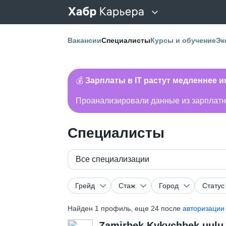
Вакансии
Специалисты
Курсы и обучение
Эк
💰
Зарплаты в IT растут медленнее 
Проанализировали данные из зарплатно
Специалисты
Все специализации
Грейд
Стаж
Город
Статус
Найден
1
профиль, еще 24 после
авторизации
Zamirbek Kykychbek uulu