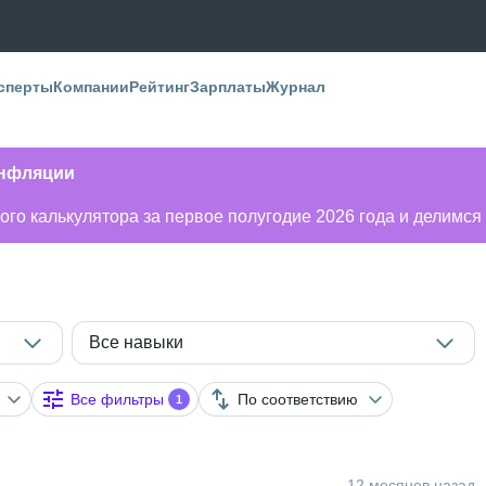
сперты
Компании
Рейтинг
Зарплаты
Журнал
инфляции
го калькулятора за первое полугодие 2026 года и делимся
Все навыки
Все фильтры
По соответствию
1
12 месяцев назад