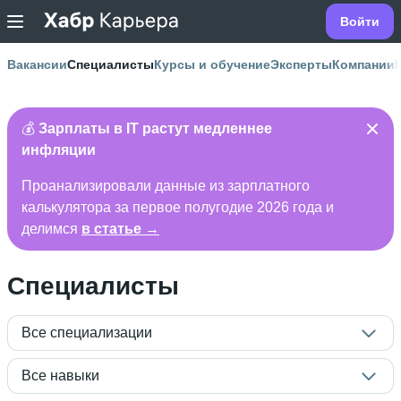
Войти
Вакансии
Специалисты
Курсы и обучение
Эксперты
Компании
💰
Зарплаты в IT растут медленнее
инфляции
Проанализировали данные из зарплатного
калькулятора за первое полугодие 2026 года и
делимся
в статье →
Специалисты
Все специализации
Все навыки