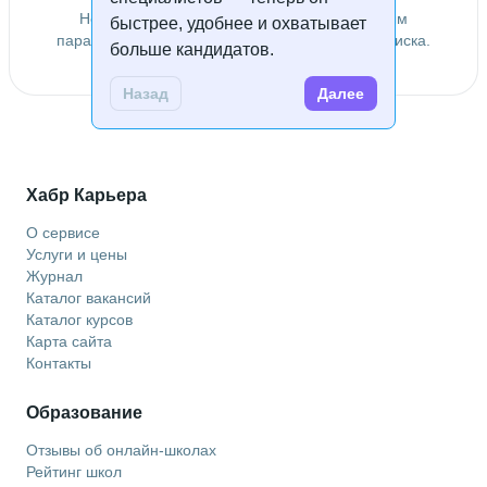
Не удалось найти специалистов по заданным
быстрее, удобнее и охватывает
параметрам. Попробуйте изменить условия поиска.
больше кандидатов.
Назад
Далее
Хабр Карьера
О сервисе
Услуги и цены
Журнал
Каталог вакансий
Каталог курсов
Карта сайта
Контакты
Образование
Отзывы об онлайн-школах
Рейтинг школ