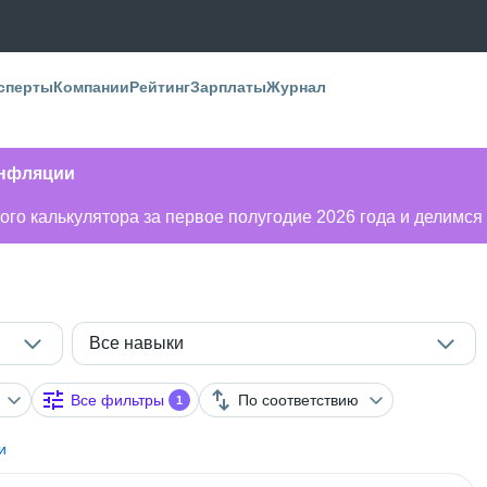
сперты
Компании
Рейтинг
Зарплаты
Журнал
инфляции
го калькулятора за первое полугодие 2026 года и делимся
Все навыки
Все фильтры
По соответствию
1
и