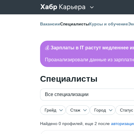
Вакансии
Специалисты
Курсы и обучение
Эк
💰
Зарплаты в IT растут медленнее 
Проанализировали данные из зарплатно
Специалисты
Все специализации
Грейд
Стаж
Город
Статус
Найдено
0
профилей, еще 2 после
авторизаци