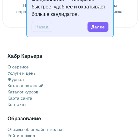
Не удалось найти специалистов по заданным
быстрее, удобнее и охватывает
параметрам. Попробуйте изменить условия поиска.
больше кандидатов.
Назад
Далее
Хабр Карьера
О сервисе
Услуги и цены
Журнал
Каталог вакансий
Каталог курсов
Карта сайта
Контакты
Образование
Отзывы об онлайн-школах
Рейтинг школ