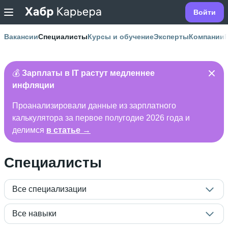
Войти
Вакансии
Специалисты
Курсы и обучение
Эксперты
Компании
💰
Зарплаты в IT растут медленнее
инфляции
Проанализировали данные из зарплатного
калькулятора за первое полугодие 2026 года и
делимся
в статье →
Специалисты
Все специализации
Все навыки