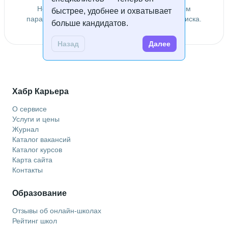
Не удалось найти специалистов по заданным
быстрее, удобнее и охватывает
параметрам. Попробуйте изменить условия поиска.
больше кандидатов.
Назад
Далее
Хабр Карьера
О сервисе
Услуги и цены
Журнал
Каталог вакансий
Каталог курсов
Карта сайта
Контакты
Образование
Отзывы об онлайн-школах
Рейтинг школ