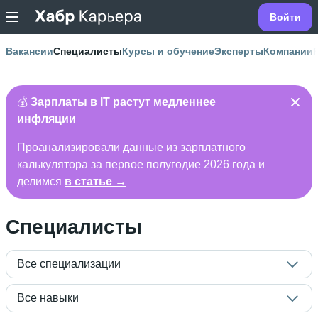
Войти
Вакансии
Специалисты
Курсы и обучение
Эксперты
Компании
💰
Зарплаты в IT растут медленнее
инфляции
Проанализировали данные из зарплатного
калькулятора за первое полугодие 2026 года и
делимся
в статье →
Специалисты
Все специализации
Все навыки