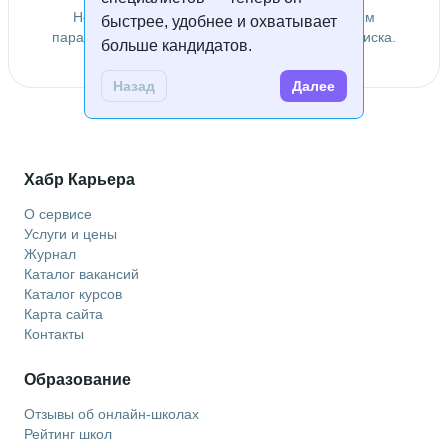
Не удалось найти специалистов по заданным
быстрее, удобнее и охватывает
параметрам. Попробуйте изменить условия поиска.
больше кандидатов.
Назад
Далее
Хабр Карьера
О сервисе
Услуги и цены
Журнал
Каталог вакансий
Каталог курсов
Карта сайта
Контакты
Образование
Отзывы об онлайн-школах
Рейтинг школ