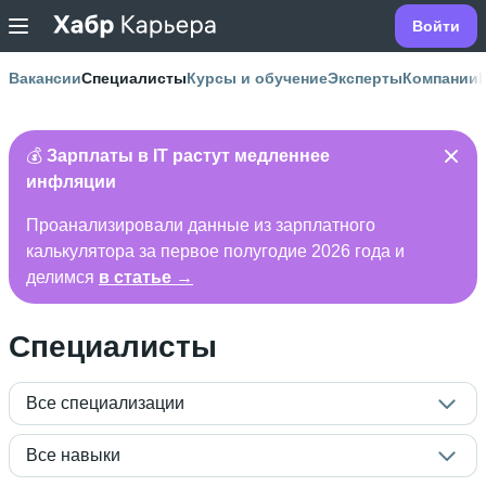
Войти
Вакансии
Специалисты
Курсы и обучение
Эксперты
Компании
💰
Зарплаты в IT растут медленнее
инфляции
Проанализировали данные из зарплатного
калькулятора за первое полугодие 2026 года и
делимся
в статье →
Специалисты
Все специализации
Все навыки