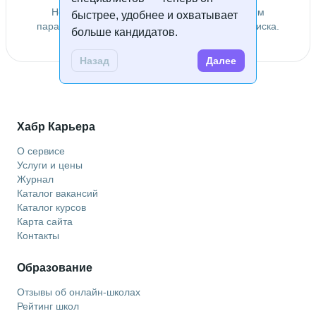
Не удалось найти специалистов по заданным
быстрее, удобнее и охватывает
параметрам. Попробуйте изменить условия поиска.
больше кандидатов.
Назад
Далее
Хабр Карьера
О сервисе
Услуги и цены
Журнал
Каталог вакансий
Каталог курсов
Карта сайта
Контакты
Образование
Отзывы об онлайн-школах
Рейтинг школ