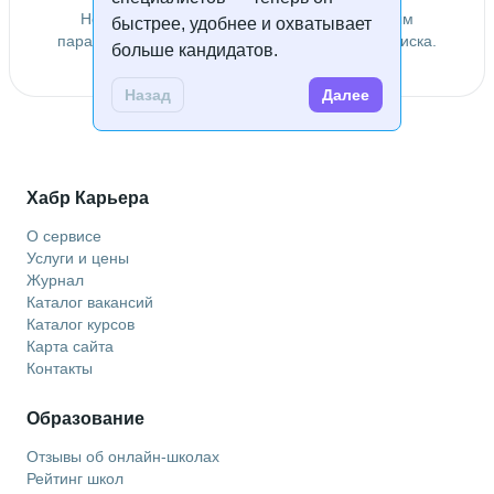
Не удалось найти специалистов по заданным
быстрее, удобнее и охватывает
параметрам. Попробуйте изменить условия поиска.
больше кандидатов.
Назад
Далее
Хабр Карьера
О сервисе
Услуги и цены
Журнал
Каталог вакансий
Каталог курсов
Карта сайта
Контакты
Образование
Отзывы об онлайн-школах
Рейтинг школ