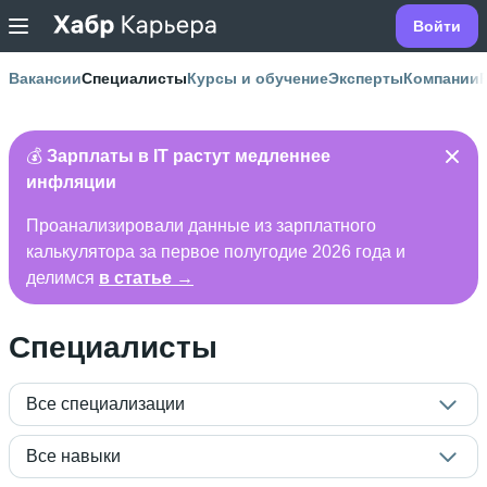
Войти
Вакансии
Специалисты
Курсы и обучение
Эксперты
Компании
💰
Зарплаты в IT растут медленнее
инфляции
Проанализировали данные из зарплатного
калькулятора за первое полугодие 2026 года и
делимся
в статье →
Специалисты
Все специализации
Все навыки