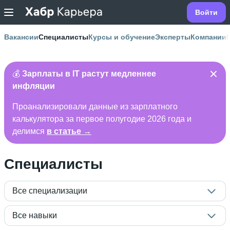
Войти
Вакансии
Специалисты
Курсы и обучение
Эксперты
Компании
💰
Зарплаты в IT растут медленнее
инфляции
Проанализировали данные из зарплатного
калькулятора за первое полугодие 2026 года и
делимся
в статье →
Специалисты
Все специализации
Все навыки