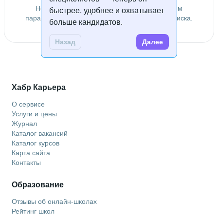
Не удалось найти специалистов по заданным
быстрее, удобнее и охватывает
параметрам. Попробуйте изменить условия поиска.
больше кандидатов.
Назад
Далее
Хабр Карьера
О сервисе
Услуги и цены
Журнал
Каталог вакансий
Каталог курсов
Карта сайта
Контакты
Образование
Отзывы об онлайн-школах
Рейтинг школ