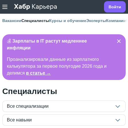
Войти
Вакансии
Специалисты
Курсы и обучение
Эксперты
Компании
💰
Зарплаты в IT растут медленнее
инфляции
Проанализировали данные из зарплатного
калькулятора за первое полугодие 2026 года и
делимся
в статье →
Специалисты
Все специализации
Все навыки