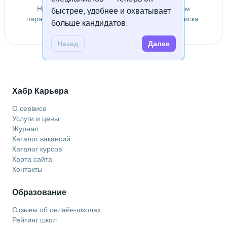
Не удалось найти специалистов по заданным
быстрее, удобнее и охватывает
параметрам. Попробуйте изменить условия поиска.
больше кандидатов.
Назад
Далее
Хабр Карьера
О сервисе
Услуги и цены
Журнал
Каталог вакансий
Каталог курсов
Карта сайта
Контакты
Образование
Отзывы об онлайн-школах
Рейтинг школ