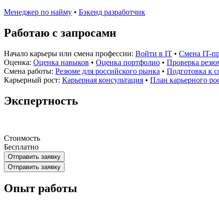
Менеджер по найму
•
Бэкенд разработчик
Работаю с запросами
Начало карьеры или смена профессии:
Войти в IT
•
Смена IT-п
Оценка:
Оценка навыков
•
Оценка портфолио
•
Проверка резю
Смена работы:
Резюме для российского рынка
•
Подготовка к 
Карьерный рост:
Карьерная консультация
•
План карьерного ро
Экспертность
Стоимость
Бесплатно
Отправить заявку
Отправить заявку
Опыт работы