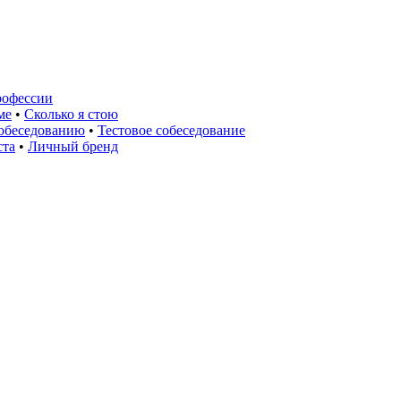
рофессии
ме
•
Сколько я стою
собеседованию
•
Тестовое собеседование
ста
•
Личный бренд