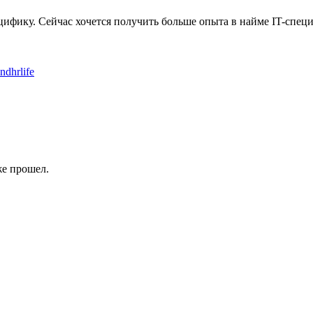
ецифику. Сейчас хочется получить больше опыта в найме IT-спе
andhrlife
же прошел.