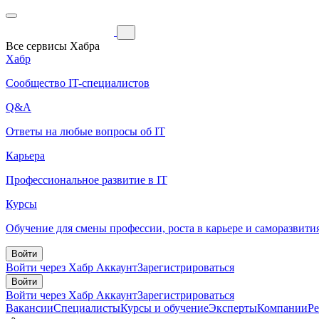
Все сервисы Хабра
Хабр
Сообщество IT-специалистов
Q&A
Ответы на любые вопросы об IT
Карьера
Профессиональное развитие в IT
Курсы
Обучение для смены профессии, роста в карьере и саморазвити
Войти
Войти через Хабр Аккаунт
Зарегистрироваться
Войти
Войти через Хабр Аккаунт
Зарегистрироваться
Вакансии
Специалисты
Курсы и обучение
Эксперты
Компании
Р