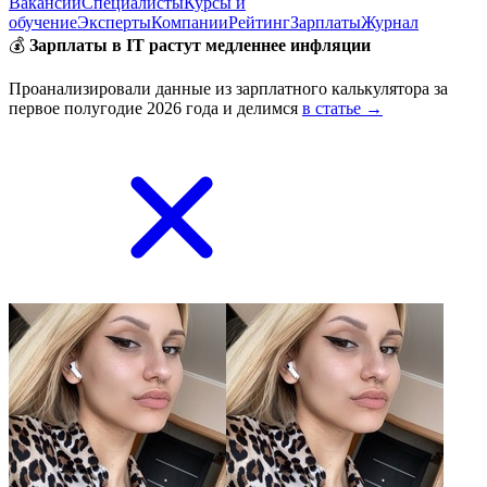
Вакансии
Специалисты
Курсы и
обучение
Эксперты
Компании
Рейтинг
Зарплаты
Журнал
💰
Зарплаты в IT растут медленнее инфляции
Проанализировали данные из зарплатного калькулятора за
первое полугодие 2026 года и делимся
в статье →