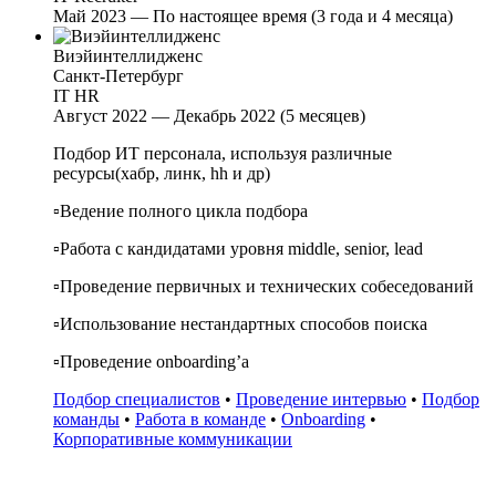
Май 2023 — По настоящее время (3 года и 4 месяца)
Виэйинтеллидженс
Санкт-Петербург
IT HR
Август 2022 — Декабрь 2022 (5 месяцев)
Подбор ИТ персонала, используя различные
ресурсы(хабр, линк, hh и др)
▫️Ведение полного цикла подбора
▫️Работа с кандидатами уровня middle, senior, lead
▫️Проведение первичных и технических собеседований
▫️Использование нестандартных способов поиска
▫️Проведение onboarding’a
Подбор специалистов
•
Проведение интервью
•
Подбор
команды
•
Работа в команде
•
Onboarding
•
Корпоративные коммуникации