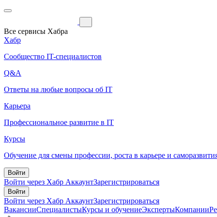
Все сервисы Хабра
Хабр
Сообщество IT-специалистов
Q&A
Ответы на любые вопросы об IT
Карьера
Профессиональное развитие в IT
Курсы
Обучение для смены профессии, роста в карьере и саморазвити
Войти
Войти через Хабр Аккаунт
Зарегистрироваться
Войти
Войти через Хабр Аккаунт
Зарегистрироваться
Вакансии
Специалисты
Курсы и обучение
Эксперты
Компании
Р