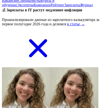
Вакансии
Специалисты
Курсы и
обучение
Эксперты
Компании
Рейтинг
Зарплаты
Журнал
💰
Зарплаты в IT растут медленнее инфляции
Проанализировали данные из зарплатного калькулятора за
первое полугодие 2026 года и делимся
в статье →