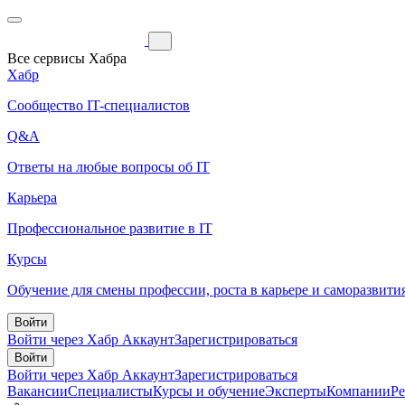
Все сервисы Хабра
Хабр
Сообщество IT-специалистов
Q&A
Ответы на любые вопросы об IT
Карьера
Профессиональное развитие в IT
Курсы
Обучение для смены профессии, роста в карьере и саморазвити
Войти
Войти через Хабр Аккаунт
Зарегистрироваться
Войти
Войти через Хабр Аккаунт
Зарегистрироваться
Вакансии
Специалисты
Курсы и обучение
Эксперты
Компании
Р