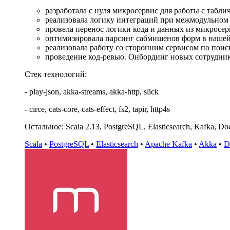
разработала с нуля микросервис для работы с табл
реализовала логику интеграций при межмодульном 
провела перенос логики кода и данных из микросе
оптимизировала парсинг сабмишенов форм в нашей л
реализовала работу со сторонним сервисом по поис
проведение код-ревью. Онбординг новых сотрудник
Стек технологий:
- play-json, akka-streams, akka-http, slick
- circe, cats-core, cats-effect, fs2, tapir, http4s
Остальное: Scala 2.13, PostgreSQL, Elasticsearch, Kafka, Doc
Scala
•
PostgreSQL
•
Elasticsearch
•
Apache Kafka
•
Akka
•
D