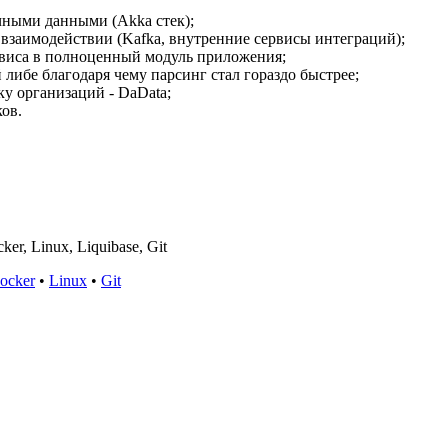
ичными данными (Akka стек);
взаимодействии (Kafka, внутренние сервисы интеграций);
рвиса в полноценный модуль приложения;
ибе благодаря чему парсинг стал гораздо быстрее;
ку организаций - DaData;
ов.
ker, Linux, Liquibase, Git
ocker
•
Linux
•
Git