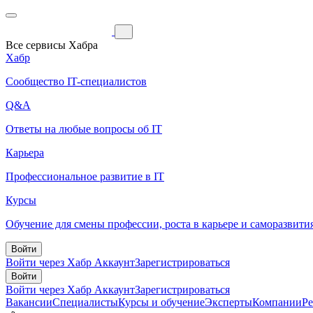
Все сервисы Хабра
Хабр
Сообщество IT-специалистов
Q&A
Ответы на любые вопросы об IT
Карьера
Профессиональное развитие в IT
Курсы
Обучение для смены профессии, роста в карьере и саморазвити
Войти
Войти через Хабр Аккаунт
Зарегистрироваться
Войти
Войти через Хабр Аккаунт
Зарегистрироваться
Вакансии
Специалисты
Курсы и обучение
Эксперты
Компании
Р