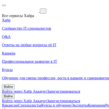
Все сервисы Хабра
Хабр
Сообщество IT-специалистов
Q&A
Ответы на любые вопросы об IT
Карьера
Профессиональное развитие в IT
Курсы
Обучение для смены профессии, роста в карьере и саморазвити
Войти
Войти через Хабр Аккаунт
Зарегистрироваться
Войти
Войти через Хабр Аккаунт
Зарегистрироваться
Вакансии
Специалисты
Курсы и обучение
Эксперты
Компании
Р