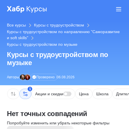
Все курсы
Курсы с трудоустройством
Курсы с трудоустройством по направлению "Саморазвитие
и soft skills"
Курсы с трудоустройством по музыке
Курсы с трудоустройством по
музыке
Проверено
Авторы
06.08.2026
1
Акции и скидки
Цена
Школа
Длител
Нет точных совпадений
Попробуйте изменить или убрать некоторые фильтры