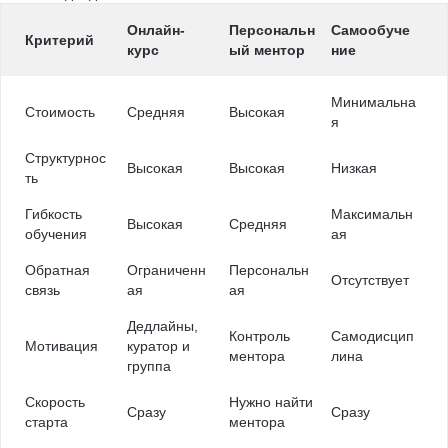
Онлайн-
Персональн
Самообуче
Критерий
курс
ый ментор
ние
Минимальна
Стоимость
Средняя
Высокая
я
Структурнос
Высокая
Высокая
Низкая
ть
Гибкость
Максимальн
Высокая
Средняя
обучения
ая
Обратная
Ограниченн
Персональн
Отсутствует
связь
ая
ая
Дедлайны,
Контроль
Самодисцип
Мотивация
куратор и
ментора
лина
группа
Скорость
Нужно найти
Сразу
Сразу
старта
ментора