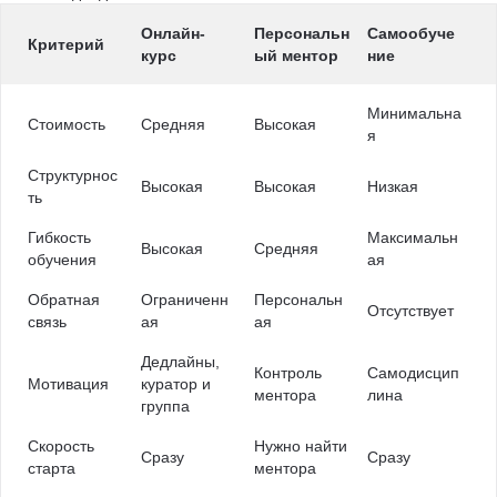
Онлайн-
Персональн
Самообуче
Критерий
курс
ый ментор
ние
Минимальна
Стоимость
Средняя
Высокая
я
Структурнос
Высокая
Высокая
Низкая
ть
Гибкость
Максимальн
Высокая
Средняя
обучения
ая
Обратная
Ограниченн
Персональн
Отсутствует
связь
ая
ая
Дедлайны,
Контроль
Самодисцип
Мотивация
куратор и
ментора
лина
группа
Скорость
Нужно найти
Сразу
Сразу
старта
ментора