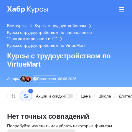
Все курсы
Курсы с трудоустройством
Курсы с трудоустройством по направлению
"Программирование и IT"
Курсы с трудоустройством по VirtueMart
Курсы с трудоустройством по
VirtueMart
Проверено
Авторы
06.08.2026
1
Акции и скидки
Цена
Школа
Длител
Нет точных совпадений
Попробуйте изменить или убрать некоторые фильтры