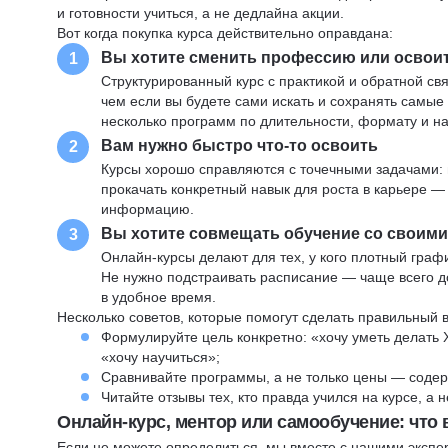
и готовности учиться, а не дедлайна акции.
Вот когда покупка курса действительно оправдана:
Вы хотите сменить профессию или освои
1
Структурированный курс с практикой и обратной св
чем если вы будете сами искать и сохранять самые
несколько программ по длительности, формату и н
Вам нужно быстро что-то освоить
2
Курсы хорошо справляются с точечными задачами: 
прокачать конкретный навык для роста в карьере —
информацию.
Вы хотите совмещать обучение со своим
3
Онлайн-курсы делают для тех, у кого плотный графи
Не нужно подстраивать расписание — чаще всего до
в удобное время.
Несколько советов, которые помогут сделать правильный 
Формулируйте цель конкретно: «хочу уметь делать 
«хочу научиться»;
Сравнивайте программы, а не только цены — содер
Читайте отзывы тех, кто правда учился на курсе, а
Онлайн-курс, ментор или самообучение: что
Если не можете определиться, мы вместе с нашими экспе