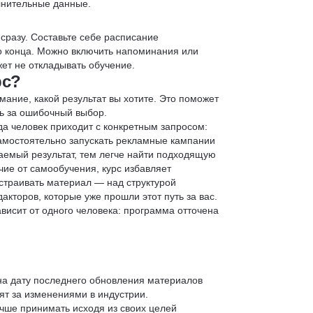
лнительные данные.
 сразу. Составьте себе расписание
до конца. Можно включить напоминания или
ет не откладывать обучение.
рс?
мание, какой результат вы хотите. Это поможет
ь за ошибочный выбор.
да человек приходит с конкретным запросом:
 самостоятельно запускать рекламные кампании
аемый результат, тем легче найти подходящую
чие от самообучения, курс избавляет
страивать материал — над структурой
кторов, которые уже прошли этот путь за вас.
зависит от одного человека: программа отточена
 на дату последнего обновления материалов
т за изменениями в индустрии.
учше принимать исходя из своих целей