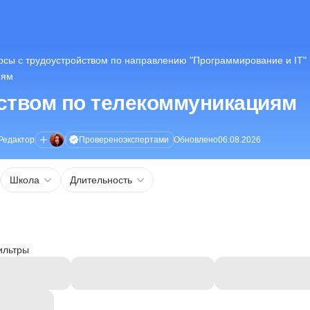
рсы с трудоустройством по направлению "Программирование и IT"
иям
ством по телекоммуникациям
Проверено
экспертами
Редактор
Обновлено
06.08.2026
Школа
Длительность
ильтры