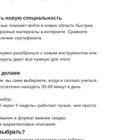
ть новую специальность
язью поможет войти в новую область быстрее,
 разные материалы в интернете. Сравните
аличию сертификата.
нужно разобраться с новым инструментом или
 курсы дают всю нужную для этого
и делами
к: вы сами выбираете, когда и сколько учиться.
статочно находить 30-60 минут в день
выбор:
X через Y недель» работает лучше, чем просто
жание и формат важнее скидки;
 не маркетинговые описания.
 выбрать?
ртами составили сравнительную таблицу