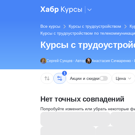
Все курсы
Курсы с трудоустройством
Ку
Курсы с трудоустройством по телекоммуникац
Курсы с трудоустрой
Сергей Сунцев
•
Автор
Анастасия Сичкаренко
•
1
Акции и скидки
Цена
Нет точных совпадений
Попробуйте изменить или убрать некоторые ф