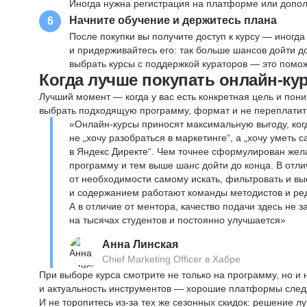
Иногда нужна регистрация на платформе или допо
Начните обучение и держитесь плана
6
После покупки вы получите доступ к курсу — иногда
и придерживайтесь его: так больше шансов дойти 
выбрать курсы с поддержкой кураторов — это помож
Когда лучше покупать онлайн-ку
Лучший момент — когда у вас есть конкретная цель и пони
выбрать подходящую программу, формат и не переплатит
«Онлайн-курсы приносят максимальную выгоду, ког
не „хочу разобраться в маркетинге“, а „хочу уметь
в Яндекс Директе“. Чем точнее сформулирован жел
программу и тем выше шанс дойти до конца. В отли
от необходимости самому искать, фильтровать и вы
и содержанием работают команды методистов и реда
А в отличие от ментора, качество подачи здесь не 
на тысячах студентов и постоянно улучшается»
Анна Линская
Chief Marketing Officer в Хабре
При выборе курса смотрите не только на программу, но и
и актуальность инструментов — хорошие платформы следя
И не торопитесь из-за тех же сезонных скидок: решение л