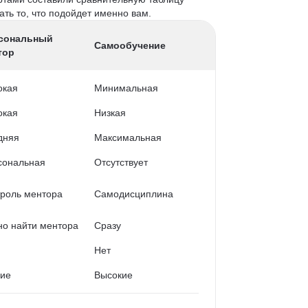
ть то, что подойдет именно вам.
сональный
Самообучение
тор
окая
Минимальная
окая
Низкая
дняя
Максимальная
сональная
Отсутствует
роль ментора
Самодисциплина
о найти ментора
Сразу
Нет
кие
Высокие