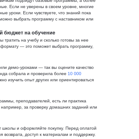
овичкам подойдут базовые программы, а более
е. Если не уверены в своем уровне, многие
е уроки. Если чувствуете, что знаний пока
— можно выбрать программу с наставником или
й бюджет на обучение
ы тратить на учебу и сколько готовы за нее
и формату — это поможет выбрать программу,
ли демо-уроками — так вы оцените качество
анда собрала и проверила более
10 000
жно изучить опыт других или ориентироваться
раммы, преподавателей, есть ли практика
— например, за проверку домашних заданий или
т школы и оформляйте покупку. Перед оплатой
я возврата, доступ к материалам и поддержку.