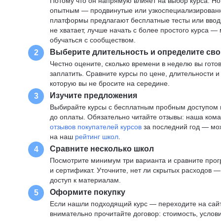
Потому что он напрямую влияет на выбор курса. Н
опытным — продвинутые или узкоспециализированны
платформы предлагают бесплатные тесты или вводны
не хватает, лучше начать с более простого курса 
обучаться с сообществом.
Выберите длительность и определите сво
2
Честно оцените, сколько времени в неделю вы готов
заплатить. Сравните курсы по цене, длительности 
которую вы не бросите на середине.
Изучите предложения
3
Выбирайте курсы с бесплатным пробным доступом и
до оплаты. Обязательно читайте отзывы: наша ком
отзывов покупателей курсов
за последний год — мо
на наш
рейтинг школ
.
Сравните несколько школ
4
Посмотрите минимум три варианта и сравните прог
и сертификат. Уточните, нет ли скрытых расходов 
доступ к материалам.
Оформите покупку
5
Если нашли подходящий курс — переходите на сай
внимательно прочитайте договор: стоимость, услови