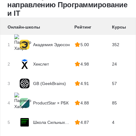
Параллельное программирование
направлению Программирование
Асинхронное программирование
и IT
Киберразведка
Цифровая криминалистика
Онлайн-школы
Рейтинг
Курсы
Мониторинг
Ansible
1
Академия Эдюсон
5.00
352
IaC
Terraform
2
Хекслет
4.98
24
Zabbix
Prometheus
3
GB (GeekBrains)
4.91
57
Схемотехника
.NET
Администрирование оборудования Cisco
4
ProductStar × РБК
4.88
85
Vue.js
Модульное тестирование
5
Школа Сильных
4.87
4
IoT
Программистов