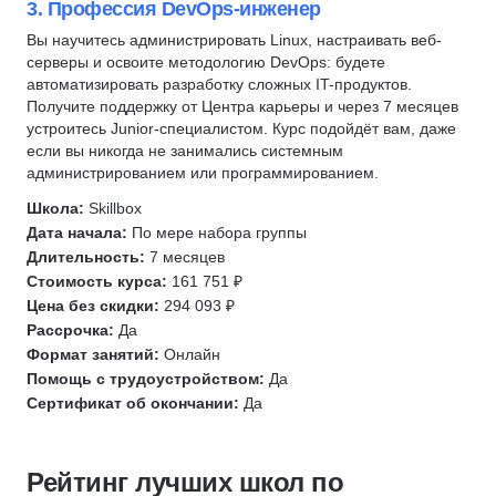
Node.js
3. Профессия DevOps-инженер
Django
Вы научитесь администрировать Linux, настраивать веб-
серверы и освоите методологию DevOps: будете
REST API
автоматизировать разработку сложных IT-продуктов.
Технический директор
Получите поддержку от Центра карьеры и через 7 месяцев
Алгоритмы и структуры данных
устроитесь Junior-специалистом. Курс подойдёт вам, даже
если вы никогда не занимались системным
Базы данных
администрированием или программированием.
ООП
Школа:
Skillbox
Блокчейн
Дата начала:
По мере набора группы
Криптография
Длительность:
7 месяцев
Solidity
Стоимость курса:
161 751 ₽
Цена без скидки:
294 093 ₽
Smart Contract
Рассрочка:
Да
Web3
Формат занятий:
Онлайн
Парсинг
Помощь с трудоустройством:
Да
Сертификат об окончании:
Да
Создание чат-ботов
Разработка VR-приложений
Многопоточность
Рейтинг лучших школ по