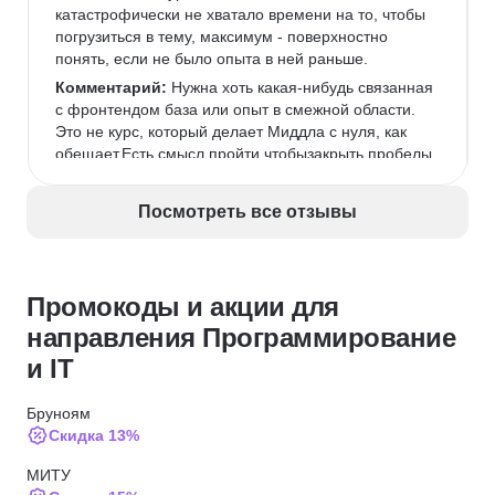
катастрофически не хватало времени на то, чтобы 
погрузиться в тему, максимум - поверхностно 
понять, если не было опыта в ней раньше.
Комментарий:
 Нужна хоть какая-нибудь связанная 
с фронтендом база или опыт в смежной области. 
Это не курс, который делает Миддла с нуля, как 
обещает.Есть смысл пройти чтобызакрыть пробелы 
(если есть опыт)илипонять, что вообще происходит 
во фронтенде (если опыта нет).
Посмотреть все отзывы
Промокоды и акции для
направления Программирование
и IT
Бруноям
Скидка 13%
МИТУ