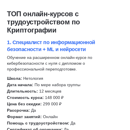
1С разработка
PHP
Скидка 10%
C/C++
Системное администрирование
Python
ТОП онлайн-курсов с
Frontend-разработка
Разработка
Backend-разработка
трудоустройством по
C#
Ruby
Frontend-разработка
Криптографии
Верстка сайта
Робототехника
JavaScript
Администрирование Linux
Вайб-кодинг
Fullstack-разработка
1. Специалист по информационной
Сетевые технологии
безопасности + ML и нейросети
Нейронные сети
C#
Git
Swift
C/C++
Обучение на расширенном онлайн-курсе по
QA
кибербезопасности с нуля с дипломом о
Kotlin
Веб-разработка
профессиональной переподготовке.
Go (Golang)
Разработка под Android
QA
Автоматизация тестирования
Школа:
Нетология
Разработка под iOS
Kotlin
Дата начала:
По мере набора группы
JavaScript
Тестирование на проникновение
Swift
Длительность:
12 месяцев
SQL
Стоимость курса:
148 000 ₽
Тестирование мобильных приложений
Разработка мобильных приложений
Linux
Цена без скидки:
299 000 ₽
Тестирование API
Разработка
DevOps
Рассрочка:
Да
Тестирование UI
Инженер по ручному тестированию
Формат занятий:
Онлайн
Bash
Ручное тестирование
Инженер по автоматизации тестирования
Помощь с трудоустройством:
Да
Kubernetes
Сертификат об окончании:
Да