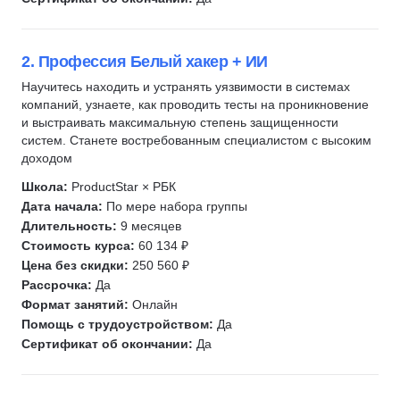
Автоматизация тестирования
1С разработка
Информационная безопасность
Зерокодинг
Django
Язык R
Tilda
SQL
2. Профессия Белый хакер + ИИ
1С разработка
SQL
DevOps
Научитесь находить и устранять уязвимости в системах
Защита от мошенничества
Git
Системное администрирование
компаний, узнаете, как проводить тесты на проникновение
Java
и выстраивать максимальную степень защищенности
Kubernetes
Ручное тестирование
Подготовка к собеседованию
систем. Станете востребованным специалистом с высоким
Linux
Разработка игр
доходом
Fullstack-разработка
Bash
Unity
Школа:
ProductStar × РБК
Eltex
Системы контроля версий
Unreal Engine
Дата начала:
По мере набора группы
PHP
Длительность:
9 месяцев
Администрирование Linux
Node.js
Разработка игр
Стоимость курса:
60 134 ₽
Администрирование Windows
Разработка под iOS
Unity
Цена без скидки:
250 560 ₽
Архитектура ПО
Кибербезопасность
Рассрочка:
Да
HTML/CSS
OSINT
Формат занятий:
Онлайн
Kaspresso
Помощь с трудоустройством:
Да
Unreal Engine
Сертификат об окончании:
Да
Unity
Docker