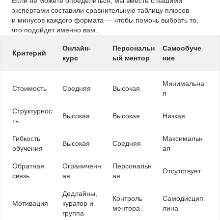
Если не можете определиться, мы вместе с нашими
экспертами составили сравнительную таблицу плюсов
и минусов каждого формата — чтобы помочь выбрать то,
что подойдет именно вам.
Онлайн-
Персональн
Самообуче
Критерий
курс
ый ментор
ние
Минимальна
Стоимость
Средняя
Высокая
я
Структурнос
Высокая
Высокая
Низкая
ть
Гибкость
Максимальн
Высокая
Средняя
обучения
ая
Обратная
Ограниченн
Персональн
Отсутствует
связь
ая
ая
Дедлайны,
Контроль
Самодисцип
Мотивация
куратор и
ментора
лина
группа