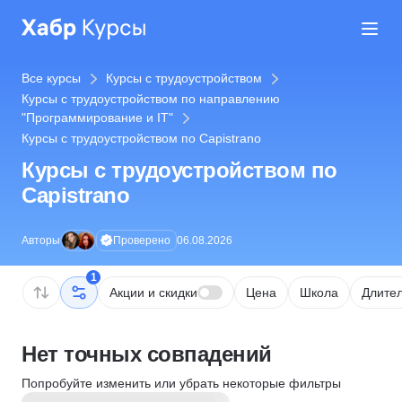
Все курсы
Курсы с трудоустройством
Курсы с трудоустройством по направлению
"Программирование и IT"
Курсы с трудоустройством по Capistrano
Курсы с трудоустройством по
Capistrano
Проверено
Авторы
06.08.2026
1
Акции и скидки
Цена
Школа
Длител
Нет точных совпадений
Попробуйте изменить или убрать некоторые фильтры