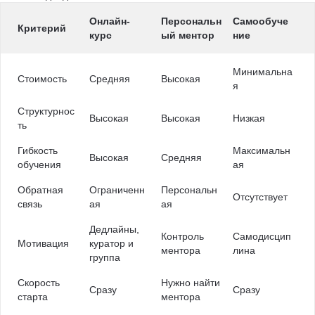
Онлайн-
Персональн
Самообуче
Критерий
курс
ый ментор
ние
Минимальна
Стоимость
Средняя
Высокая
я
Структурнос
Высокая
Высокая
Низкая
ть
Гибкость
Максимальн
Высокая
Средняя
обучения
ая
Обратная
Ограниченн
Персональн
Отсутствует
связь
ая
ая
Дедлайны,
Контроль
Самодисцип
Мотивация
куратор и
ментора
лина
группа
Скорость
Нужно найти
Сразу
Сразу
старта
ментора