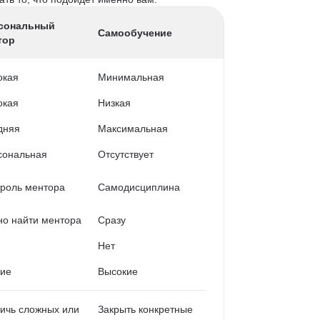
сональный
Самообучение
тор
окая
Минимальная
окая
Низкая
дняя
Максимальная
сональная
Отсутствует
роль ментора
Самодисциплина
о найти ментора
Сразу
Нет
кие
Высокие
ичь сложных или
Закрыть конкретные