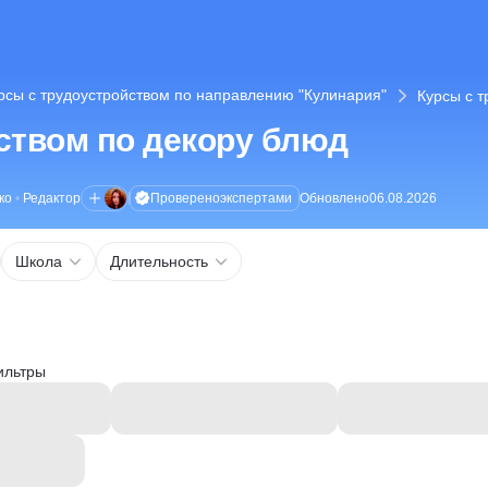
рсы с трудоустройством по направлению "Кулинария"
Курсы с т
ством по декору блюд
Проверено
экспертами
ко
•
Редактор
Обновлено
06.08.2026
Школа
Длительность
ильтры