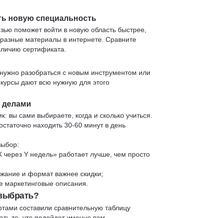
ть новую специальность
язью поможет войти в новую область быстрее,
 разные материалы в интернете. Сравните
аличию сертификата.
нужно разобраться с новым инструментом или
 курсы дают всю нужную для этого
и делами
к: вы сами выбираете, когда и сколько учиться.
статочно находить 30-60 минут в день
выбор:
X через Y недель» работает лучше, чем просто
жание и формат важнее скидки;
 не маркетинговые описания.
 выбрать?
ртами составили сравнительную таблицу
ть то, что подойдет именно вам.