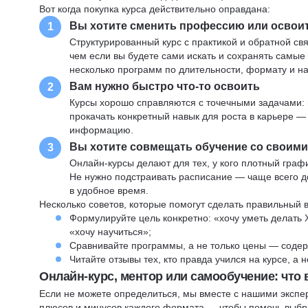
Вот когда покупка курса действительно оправдана:
Вы хотите сменить профессию или освои
1
Структурированный курс с практикой и обратной св
чем если вы будете сами искать и сохранять самые
несколько программ по длительности, формату и н
Вам нужно быстро что-то освоить
2
Курсы хорошо справляются с точечными задачами: 
прокачать конкретный навык для роста в карьере —
информацию.
Вы хотите совмещать обучение со своим
3
Онлайн-курсы делают для тех, у кого плотный графи
Не нужно подстраивать расписание — чаще всего до
в удобное время.
Несколько советов, которые помогут сделать правильный 
Формулируйте цель конкретно: «хочу уметь делать 
«хочу научиться»;
Сравнивайте программы, а не только цены — содер
Читайте отзывы тех, кто правда учился на курсе, а
Онлайн-курс, ментор или самообучение: что
Если не можете определиться, мы вместе с нашими экспе
плюсов и минусов каждого формата — чтобы помочь выбра