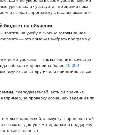
е. Если не уверены в своем уровне, многие
е уроки. Если чувствуете, что знаний пока
— можно выбрать программу с наставником или
й бюджет на обучение
ы тратить на учебу и сколько готовы за нее
и формату — это поможет выбрать программу,
ли демо-уроками — так вы оцените качество
анда собрала и проверила более
10 000
жно изучить опыт других или ориентироваться
раммы, преподавателей, есть ли практика
— например, за проверку домашних заданий или
т школы и оформляйте покупку. Перед оплатой
я возврата, доступ к материалам и поддержку.
лнительные данные.