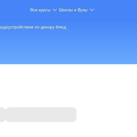
Все курсы
Школы и Вузы
рудоустройством по декору блюд