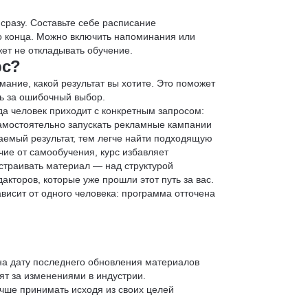
 сразу. Составьте себе расписание
до конца. Можно включить напоминания или
ет не откладывать обучение.
рс?
мание, какой результат вы хотите. Это поможет
ь за ошибочный выбор.
да человек приходит с конкретным запросом:
 самостоятельно запускать рекламные кампании
аемый результат, тем легче найти подходящую
чие от самообучения, курс избавляет
страивать материал — над структурой
кторов, которые уже прошли этот путь за вас.
зависит от одного человека: программа отточена
 на дату последнего обновления материалов
т за изменениями в индустрии.
учше принимать исходя из своих целей