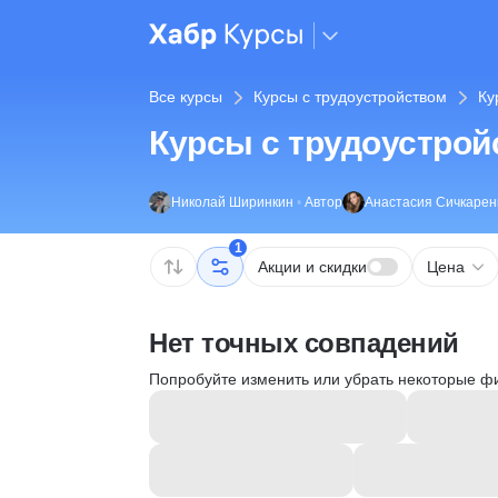
Все курсы
Курсы с трудоустройством
Ку
Курсы с трудоустрой
Николай Ширинкин
•
Автор
Анастасия Сичкарен
1
Акции и скидки
Цена
Нет точных совпадений
Попробуйте изменить или убрать некоторые ф