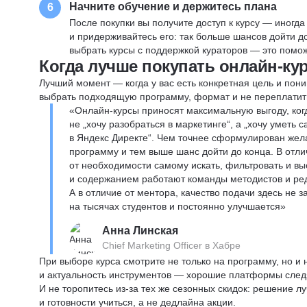
Начните обучение и держитесь плана
6
После покупки вы получите доступ к курсу — иногда
и придерживайтесь его: так больше шансов дойти 
выбрать курсы с поддержкой кураторов — это помож
Когда лучше покупать онлайн-ку
Лучший момент — когда у вас есть конкретная цель и пони
выбрать подходящую программу, формат и не переплатит
«Онлайн-курсы приносят максимальную выгоду, ког
не „хочу разобраться в маркетинге“, а „хочу уметь
в Яндекс Директе“. Чем точнее сформулирован жел
программу и тем выше шанс дойти до конца. В отли
от необходимости самому искать, фильтровать и вы
и содержанием работают команды методистов и реда
А в отличие от ментора, качество подачи здесь не 
на тысячах студентов и постоянно улучшается»
Анна Линская
Chief Marketing Officer в Хабре
При выборе курса смотрите не только на программу, но и
и актуальность инструментов — хорошие платформы следя
И не торопитесь из-за тех же сезонных скидок: решение л
и готовности учиться, а не дедлайна акции.