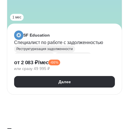
1 мес
SF Education
Специалист по работе с задолженностью
Реструктуризация задолженности
Кредитная аналитика
Управление долгом
от 2 083 ₽/мес
-66%
Долговая нагрузка
Форензика
или сразу 49 995 ₽
Цифровая криминалистика
Нейронные сети
Далее