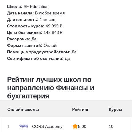
Кредитование
РСБУ
Школа:
SF Education
Финансовая безопасность
M&A
Дата начала:
В любое время
Налогообложение
NPV
Длительность:
1 месяц
Стоимость курса:
49 995 ₽
Налоговая отчетность
WACC
Цена без скидки:
142 843 ₽
Бухгалтерская отчетность
CAPM
Рассрочка:
Да
Бухгалтер-ревизор
DCF
Формат занятий:
Онлайн
Инвестирование
IRR
Помощь с трудоустройством:
Да
Сертификат об окончании:
Да
Инвестиционная привлекательность
УСН
Трейдинг
Руководитель планово-экономического отдела
Криптовалюты
Юнит-экономика
Рейтинг лучших школ по
M&A
Управление кредитными рисками
направлению Финансы и
Аудитор
Оценка бизнеса
бухгалтерия
1С:Бухгалтерия
Казначей
1С: Зарплата и управление персоналом
Управление денежными потоками
Онлайн-школы
Рейтинг
Курсы
Расчет заработной платы
Управление оборотным капиталом
Расчет рентабельности
Управление ликвидностью
1
CORS Academy
5.00
10