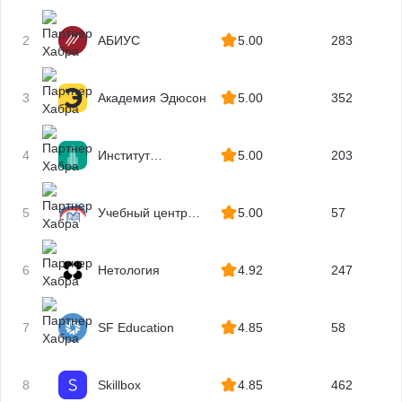
Расчет себестоимости
Налогообложение
Анализ финансово-хозяйственной деятельности (ФХД)
Управленческий учет
2
АБИУС
5.00
283
Анализ ликвидности
Ценообразование
Блокчейн
Кредитование
3
Академия Эдюсон
5.00
352
Налоговый консультант
Кредитный специалист
Финансовый инженер
4
Институт
5.00
203
Страхование
профессиональных
Перестрахование
квалификаций
Казначей
5
Учебный центр
5.00
57
МГУТУ
6
Нетология
4.92
247
7
SF Education
4.85
58
8
Skillbox
4.85
462