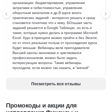
организации: бюджетирование, управление 
затратами и себестоимостью, управление 
оборотным капиталом и др.В курсе много 
практических заданий - интересно решать и сразу 
становится понятнее что к чему. БОльшая часть 
заданий решается в Google Таблицах, но есть и 
такие, которые нужно делать в программе Microsoft 
Excel. Курс в принципе можно пройти и без Экселя, 
но от этого реальная польза от прохождения курса 
будет меньше. Вебинары вели преподаватели 
Высшей школы экономики и чувствовался 
профессионализм, можно было задать 
интересующие вопросы. Также вебинары 
проходили, если можно так сказать, в "мягкой" 
атмосфере - если что-то не получалось у 
обучающихся, преподаватель подсказывал и 
чувствовалась поддержка и понимание.
Посмотреть все отзывы
Недостатки:
 Курс объясняет основные темы, 
понятия часто на простых примерах. Безусловно, 
это имеет свои плюсы и от этого сложные вещи 
Промокоды и акции для
понимаются проще и быстрее. Вместе с тем мне 
не хватало "сложных" кейсов, таких как прям в 