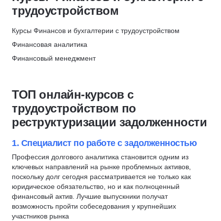
P&L
НЦРДО
трудоустройством
1С:Бухгалтерия
РСБУ
Скидка 6%
Экономист
Бухгалтерский учет
Курсы Финансов и бухгалтерии с трудоустройством
НИПКЭФ
Финансовый директор
Бюджетирование
Финансовая аналитика
Скидка 6%
Коммерческий директор
БДР
Финансовый менеджмент
Сити Бизнес Скул - City Business School
Инвестиционная аналитика
Балансовый отчет
Финансовое планирование
Скидка 7%
Инвестирование
БДДС
Финансовое моделирование
ТОП онлайн-курсов с
Криптовалюты
Налоговый учет
Экономика
трудоустройством по
Инвестиционная аналитика
Корпоративные финансы
реструктуризации задолженности
Финансовый директор
Финансовый учет
Корпоративные финансы
Финансовая отчетность
1. Специалист по работе с задолженностью
Программа 1С
Экономический анализ
Профессия долгового аналитика становится одним из
ключевых направлений на рынке проблемных активов,
Аудит
Бухгалтерский учет
поскольку долг сегодня рассматривается не только как
Юнит-экономика
МСФО
юридическое обязательство, но и как полноценный
Бухгалтер-калькулятор
Бюджетирование
финансовый актив. Лучшие выпускники получат
возможность пройти собеседования у крупнейших
Банковское дело
P&L
участников рынка