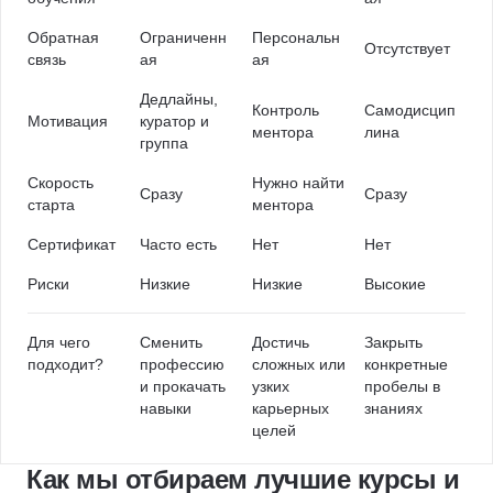
Обратная
Ограниченн
Персональн
Отсутствует
связь
ая
ая
Дедлайны,
Контроль
Самодисцип
Мотивация
куратор и
ментора
лина
группа
Скорость
Нужно найти
Сразу
Сразу
старта
ментора
Сертификат
Часто есть
Нет
Нет
Риски
Низкие
Низкие
Высокие
Для чего
Сменить
Достичь
Закрыть
подходит?
профессию
сложных или
конкретные
и прокачать
узких
пробелы в
навыки
карьерных
знаниях
целей
Как мы отбираем лучшие курсы и