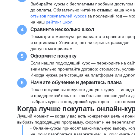
Выбирайте курсы с бесплатным пробным доступом и
до оплаты. Обязательно читайте отзывы: наша ком
отзывов покупателей курсов
за последний год — мо
на наш
рейтинг школ
.
Сравните несколько школ
4
Посмотрите минимум три варианта и сравните прог
и сертификат. Уточните, нет ли скрытых расходов 
доступ к материалам.
Оформите покупку
5
Если нашли подходящий курс — переходите на сай
внимательно прочитайте договор: стоимость, услови
Иногда нужна регистрация на платформе или допо
Начните обучение и держитесь плана
6
После покупки вы получите доступ к курсу — иногда
и придерживайтесь его: так больше шансов дойти 
выбрать курсы с поддержкой кураторов — это помож
Когда лучше покупать онлайн-ку
Лучший момент — когда у вас есть конкретная цель и пони
выбрать подходящую программу, формат и не переплатит
«Онлайн-курсы приносят максимальную выгоду, ког
не „хочу разобраться в маркетинге“, а „хочу уметь