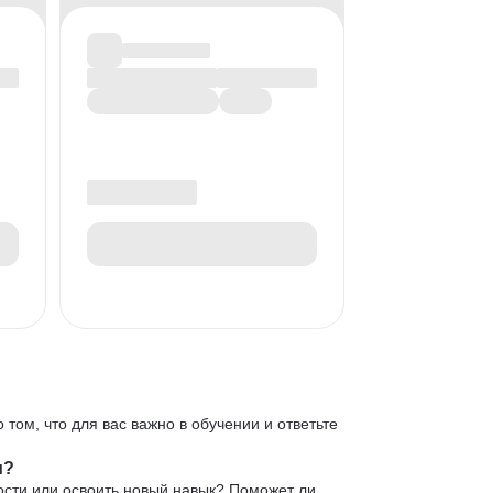
 том, что для вас важно в обучении и ответьте
и?
ости или освоить новый навык? Поможет ли