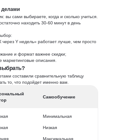
и делами
к: вы сами выбираете, когда и сколько учиться.
статочно находить 30-60 минут в день
выбор:
X через Y недель» работает лучше, чем просто
жание и формат важнее скидки;
 не маркетинговые описания.
 выбрать?
ртами составили сравнительную таблицу
ть то, что подойдет именно вам.
сональный
Самообучение
тор
окая
Минимальная
окая
Низкая
дняя
Максимальная