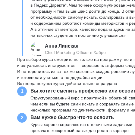
в Яндекс Директе“. Чем точнее сформулирован жел
программу и тем выше шанс дойти до конца. В отли
от необходимости самому искать, фильтровать и вы
и содержанием работают команды методистов и реда
А в отличие от ментора, качество подачи здесь не 
на тысячах студентов и постоянно улучшается»
Анна Линская
Chief Marketing Officer в Хабре
При выборе курса смотрите не только на программу, но и
и актуальность инструментов — хорошие платформы следя
И не торопитесь из-за тех же сезонных скидок: решение л
и готовности учиться, а не дедлайна акции.
Вот когда покупка курса действительно оправдана:
Вы хотите сменить профессию или освои
1
Структурированный курс с практикой и обратной св
чем если вы будете сами искать и сохранять самые
несколько программ по длительности, формату и н
Вам нужно быстро что-то освоить
2
Курсы хорошо справляются с точечными задачами: 
прокачать конкретный навык для роста в карьере —