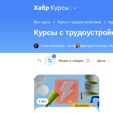
Все курсы
Курсы с трудоустройством
Ку
Курсы с трудоустро
Степан Воеводин
•
Автор
Виктория Гонгина
•
Ре
1
Акции и скидки
Цена
9 мес