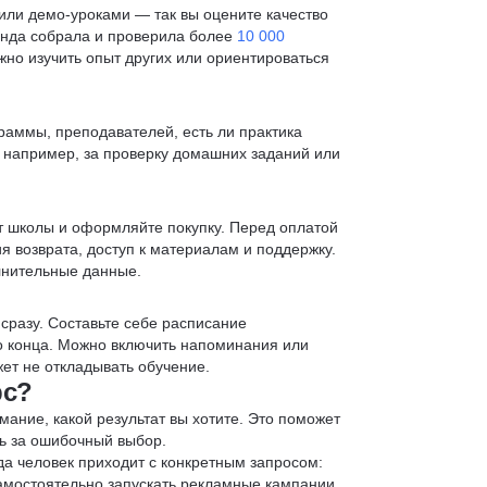
ли демо-уроками — так вы оцените качество
анда собрала и проверила более
10 000
жно изучить опыт других или ориентироваться
раммы, преподавателей, есть ли практика
— например, за проверку домашних заданий или
т школы и оформляйте покупку. Перед оплатой
я возврата, доступ к материалам и поддержку.
лнительные данные.
 сразу. Составьте себе расписание
до конца. Можно включить напоминания или
ет не откладывать обучение.
рс?
мание, какой результат вы хотите. Это поможет
ь за ошибочный выбор.
да человек приходит с конкретным запросом:
 самостоятельно запускать рекламные кампании