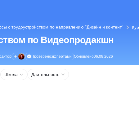
рсы с трудоустройством по направлению "Дизайн и контент"
Кур
йством по Видеопродакшн
Проверено
экспертами
дактор
Обновлено
06.08.2026
Школа
Длительность