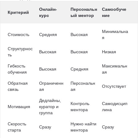
Онлайн-
Персональн
Самообуче
Критерий
курс
ый ментор
ние
Минимальна
Стоимость
Средняя
Высокая
я
Структурнос
Высокая
Высокая
Низкая
ть
Гибкость
Максимальн
Высокая
Средняя
обучения
ая
Обратная
Ограниченн
Персональн
Отсутствует
связь
ая
ая
Дедлайны,
Контроль
Самодисцип
Мотивация
куратор и
ментора
лина
группа
Скорость
Нужно найти
Сразу
Сразу
старта
ментора