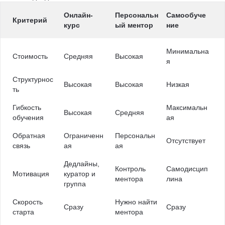
Онлайн-
Персональн
Самообуче
Критерий
курс
ый ментор
ние
Минимальна
Стоимость
Средняя
Высокая
я
Структурнос
Высокая
Высокая
Низкая
ть
Гибкость
Максимальн
Высокая
Средняя
обучения
ая
Обратная
Ограниченн
Персональн
Отсутствует
связь
ая
ая
Дедлайны,
Контроль
Самодисцип
Мотивация
куратор и
ментора
лина
группа
Скорость
Нужно найти
Сразу
Сразу
старта
ментора