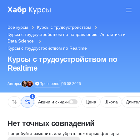
Все курсы
Курсы с трудоустройством
Курсы с трудоустройством по направлению "Аналитика и
Data Science"
Курсы с трудоустройством по Realtime
Курсы с трудоустройством по
Realtime
Проверено
Авторы
06.08.2026
1
Акции и скидки
Цена
Школа
Длител
Нет точных совпадений
Попробуйте изменить или убрать некоторые фильтры