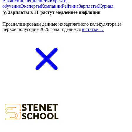
Вакансии
Специалисты
Курсы и
обучение
Эксперты
Компании
Рейтинг
Зарплаты
Журнал
💰
Зарплаты в IT растут медленнее инфляции
Проанализировали данные из зарплатного калькулятора за
первое полугодие 2026 года и делимся
в статье →