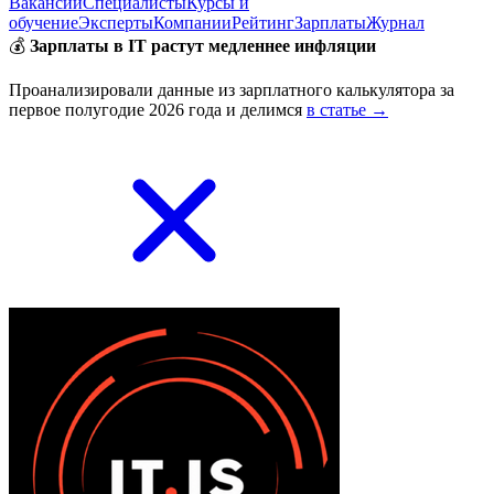
Вакансии
Специалисты
Курсы и
обучение
Эксперты
Компании
Рейтинг
Зарплаты
Журнал
💰
Зарплаты в IT растут медленнее инфляции
Проанализировали данные из зарплатного калькулятора за
первое полугодие 2026 года и делимся
в статье →