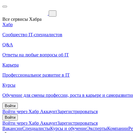
Все сервисы Хабра
Хабр
Сообщество IT-специалистов
Q&A
Ответы на любые вопросы об IT
Карьера
Профессиональное развитие в IT
Курсы
Обучение для смены профессии, роста в карьере и саморазвити
Войти
Войти через Хабр Аккаунт
Зарегистрироваться
Войти
Войти через Хабр Аккаунт
Зарегистрироваться
Вакансии
Специалисты
Курсы и обучение
Эксперты
Компании
Р