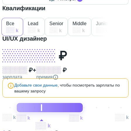
Квалификации
Все
Lead
Senior
Middle
Junior
Intern
k
k
k
k
k
k
UI/UX дизайнер
XXX XXX
₽
XXX XXX
₽
+
XXX XXX
₽
зарплата
премия
Добавьте свои данные
, чтобы посмотреть зарплаты по
вашему запросу
XXX
k
XXX
k
XXX
k
XXX
k
XXX
k