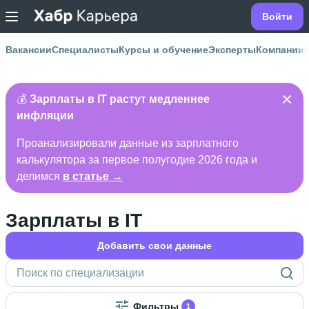
Войти
Вакансии
Специалисты
Курсы и обучение
Эксперты
Компании
💰
Зарплаты в IT растут медленнее
инфляции
Проанализировали данные из зарплатного
калькулятора за первое полугодие 2026 года и
делимся
в статье →
Зарплаты в IT
Добавить свои данные
Фильтры
1