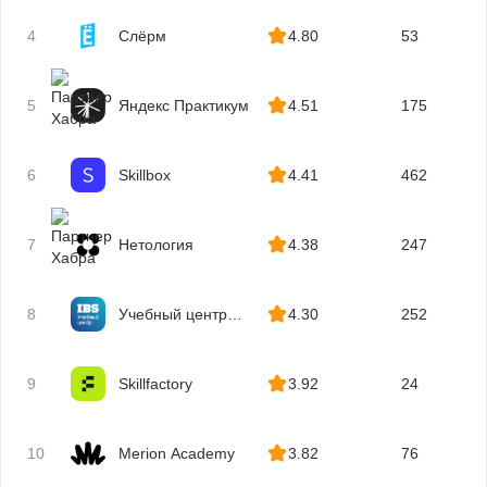
4
Слёрм
4.80
53
5
Яндекс Практикум
4.51
175
6
Skillbox
4.41
462
7
Нетология
4.38
247
8
Учебный центр
4.30
252
IBS
9
Skillfactory
3.92
24
10
Merion Academy
3.82
76