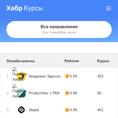
Все направления
Все темы
•
Все цели
Онлайн-школы
Рейтинг
Курсы
1
Академия Эдюсон
5.00
352
2
ProductStar × РБК
4.88
85
3
Stepik
4.86
461