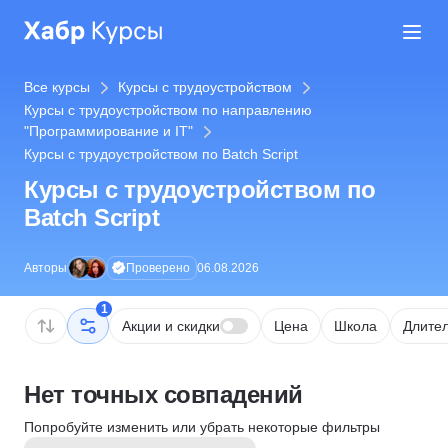
Все курсы
Курсы с трудоустройством
Курсы с трудоустройством по направлению
"Программирование и IT"
Курсы с трудоустройством по Batch Script
Курсы с трудоустройством по
Batch Script
Проверено
Авторы
06.08.2026
1
Акции и скидки
Цена
Школа
Длител
Нет точных совпадений
Попробуйте изменить или убрать некоторые фильтры