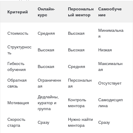
Онлайн-
Персональн
Самообуче
Критерий
курс
ый ментор
ние
Минимальна
Стоимость
Средняя
Высокая
я
Структурнос
Высокая
Высокая
Низкая
ть
Гибкость
Максимальн
Высокая
Средняя
обучения
ая
Обратная
Ограниченн
Персональн
Отсутствует
связь
ая
ая
Дедлайны,
Контроль
Самодисцип
Мотивация
куратор и
ментора
лина
группа
Скорость
Нужно найти
Сразу
Сразу
старта
ментора