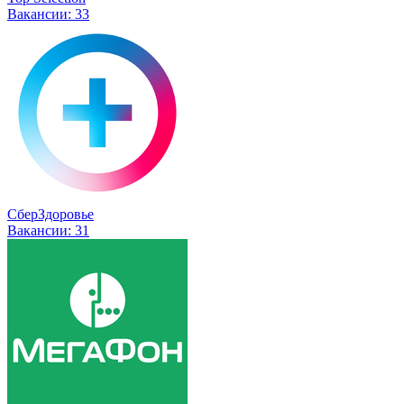
Вакансии:
33
СберЗдоровье
Вакансии:
31