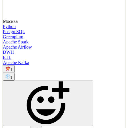
Москва
Python
PostgreSQL
Greenplum
Apache Spark
Apache Airflow
DWH
ETL
Apache Kafka
1
1