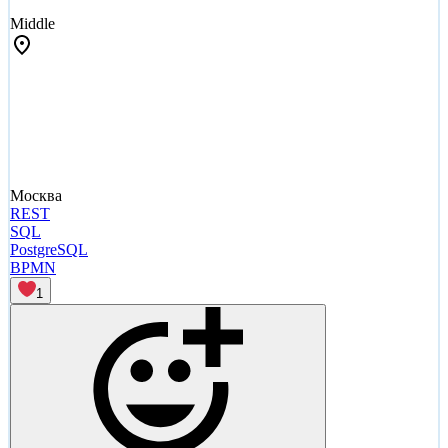
Middle
Москва
REST
SQL
PostgreSQL
BPMN
1