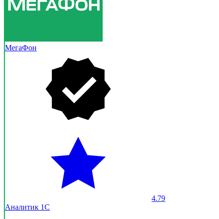
МегаФон
4.79
Аналитик 1С