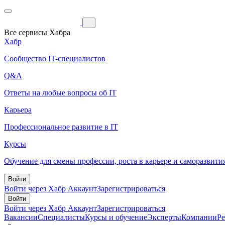
Все сервисы Хабра
Хабр
Сообщество IT-специалистов
Q&A
Ответы на любые вопросы об IT
Карьера
Профессиональное развитие в IT
Курсы
Обучение для смены профессии, роста в карьере и саморазвити
Войти
Войти через Хабр Аккаунт
Зарегистрироваться
Войти
Войти через Хабр Аккаунт
Зарегистрироваться
Вакансии
Специалисты
Курсы и обучение
Эксперты
Компании
Р