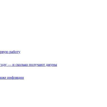
ервую работу
6 году — и сколько получают джуны
 ниже инфляции