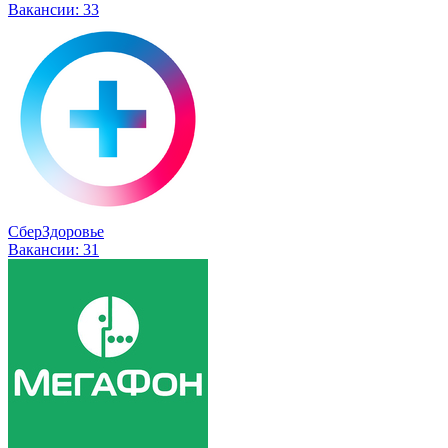
Вакансии:
33
СберЗдоровье
Вакансии:
31