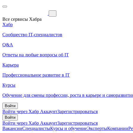
Все сервисы Хабра
Хабр
Сообщество IT-специалистов
Q&A
Ответы на любые вопросы об IT
Карьера
Профессиональное развитие в IT
Курсы
Обучение для смены профессии, роста в карьере и саморазвити
Войти
Войти через Хабр Аккаунт
Зарегистрироваться
Войти
Войти через Хабр Аккаунт
Зарегистрироваться
Вакансии
Специалисты
Курсы и обучение
Эксперты
Компании
Р