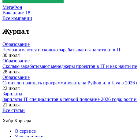
МегаФон
Вакансии:
18
Все компании
Журнал
Образование
Чем занимаются и сколько зарабатывают аналитики в IT
30 июля
Образование
Сколько зарабатывают менеджеры проектов в IT и как найти п
28 июля
Образование
Стоит ли начинать программировать на Python или Java в 202
22 июля
Зарплаты
Зарплаты IT-специалистов в первой половине 2026 года: рост
21 июля
Все статьи
Хабр Карьера
О сервисе
Услуги и цены