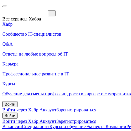
Все сервисы Хабра
Хабр
Сообщество IT-специалистов
Q&A
Ответы на любые вопросы об IT
Карьера
Профессиональное развитие в IT
Курсы
Обучение для смены профессии, роста в карьере и саморазвити
Войти
Войти через Хабр Аккаунт
Зарегистрироваться
Войти
Войти через Хабр Аккаунт
Зарегистрироваться
Вакансии
Специалисты
Курсы и обучение
Эксперты
Компании
Р