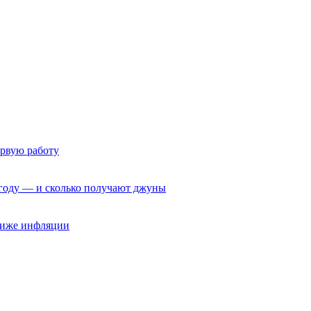
ервую работу
6 году — и сколько получают джуны
 ниже инфляции