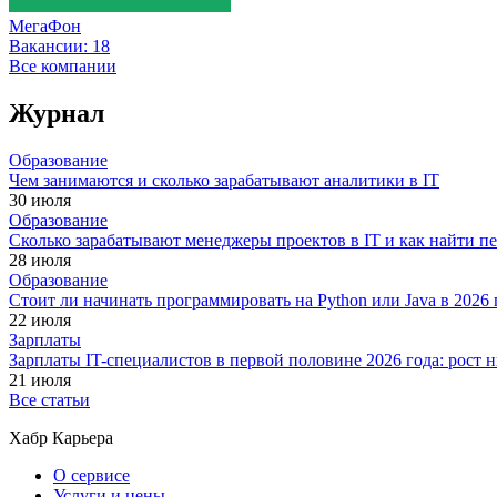
МегаФон
Вакансии:
18
Все компании
Журнал
Образование
Чем занимаются и сколько зарабатывают аналитики в IT
30 июля
Образование
Сколько зарабатывают менеджеры проектов в IT и как найти п
28 июля
Образование
Стоит ли начинать программировать на Python или Java в 202
22 июля
Зарплаты
Зарплаты IT-специалистов в первой половине 2026 года: рост
21 июля
Все статьи
Хабр Карьера
О сервисе
Услуги и цены