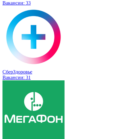
Вакансии:
33
СберЗдоровье
Вакансии:
31