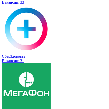
Вакансии:
33
СберЗдоровье
Вакансии:
31