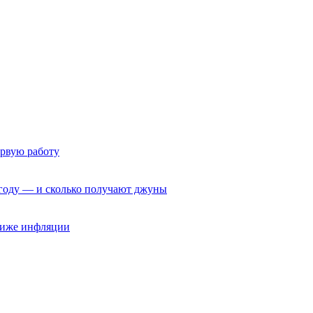
ервую работу
6 году — и сколько получают джуны
 ниже инфляции