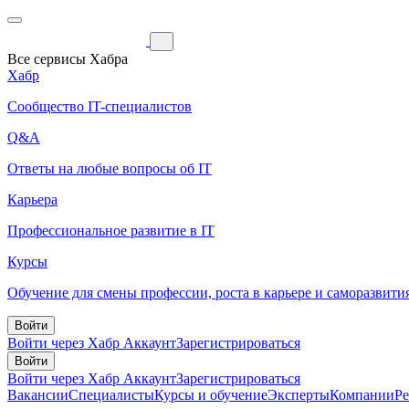
Все сервисы Хабра
Хабр
Сообщество IT-специалистов
Q&A
Ответы на любые вопросы об IT
Карьера
Профессиональное развитие в IT
Курсы
Обучение для смены профессии, роста в карьере и саморазвити
Войти
Войти через Хабр Аккаунт
Зарегистрироваться
Войти
Войти через Хабр Аккаунт
Зарегистрироваться
Вакансии
Специалисты
Курсы и обучение
Эксперты
Компании
Р