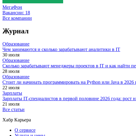
МегаФон
Вакансии:
18
Все компании
Журнал
Образование
Чем занимаются и сколько зарабатывают аналитики в IT
30 июля
Образование
Сколько зарабатывают менеджеры проектов в IT и как найти п
28 июля
Образование
Стоит ли начинать программировать на Python или Java в 202
22 июля
Зарплаты
Зарплаты IT-специалистов в первой половине 2026 года: рост
21 июля
Все статьи
Хабр Карьера
О сервисе
Услуги и цены