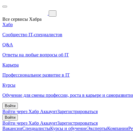
Все сервисы Хабра
Хабр
Сообщество IT-специалистов
Q&A
Ответы на любые вопросы об IT
Карьера
Профессиональное развитие в IT
Курсы
Обучение для смены профессии, роста в карьере и саморазвити
Войти
Войти через Хабр Аккаунт
Зарегистрироваться
Войти
Войти через Хабр Аккаунт
Зарегистрироваться
Вакансии
Специалисты
Курсы и обучение
Эксперты
Компании
Р