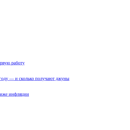
ервую работу
6 году — и сколько получают джуны
 ниже инфляции