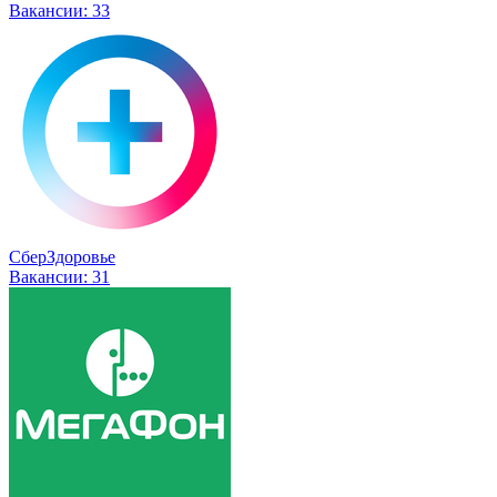
Вакансии:
33
СберЗдоровье
Вакансии:
31