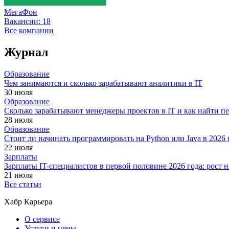
МегаФон
Вакансии:
18
Все компании
Журнал
Образование
Чем занимаются и сколько зарабатывают аналитики в IT
30 июля
Образование
Сколько зарабатывают менеджеры проектов в IT и как найти п
28 июля
Образование
Стоит ли начинать программировать на Python или Java в 202
22 июля
Зарплаты
Зарплаты IT-специалистов в первой половине 2026 года: рост
21 июля
Все статьи
Хабр Карьера
О сервисе
Услуги и цены