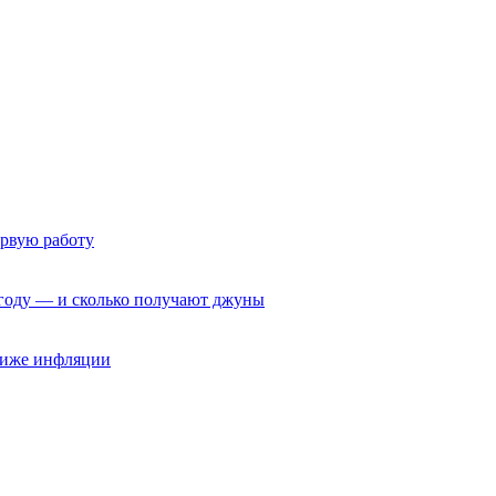
ервую работу
6 году — и сколько получают джуны
 ниже инфляции