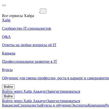
Все сервисы Хабра
Хабр
Сообщество IT-специалистов
Q&A
Ответы на любые вопросы об IT
Карьера
Профессиональное развитие в IT
Курсы
Обучение для смены профессии, роста в карьере и саморазвити
Войти
Войти через Хабр Аккаунт
Зарегистрироваться
Войти
Войти через Хабр Аккаунт
Зарегистрироваться
Вакансии
Специалисты
Курсы и обучение
Эксперты
Компании
Р