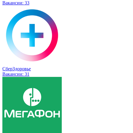
Вакансии:
33
СберЗдоровье
Вакансии:
31