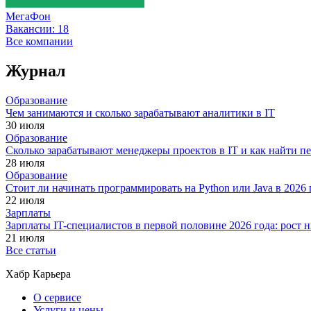
МегаФон
Вакансии:
18
Все компании
Журнал
Образование
Чем занимаются и сколько зарабатывают аналитики в IT
30 июля
Образование
Сколько зарабатывают менеджеры проектов в IT и как найти п
28 июля
Образование
Стоит ли начинать программировать на Python или Java в 202
22 июля
Зарплаты
Зарплаты IT-специалистов в первой половине 2026 года: рост
21 июля
Все статьи
Хабр Карьера
О сервисе
Услуги и цены