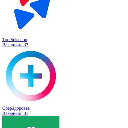
Top Selection
Вакансии:
33
СберЗдоровье
Вакансии:
31