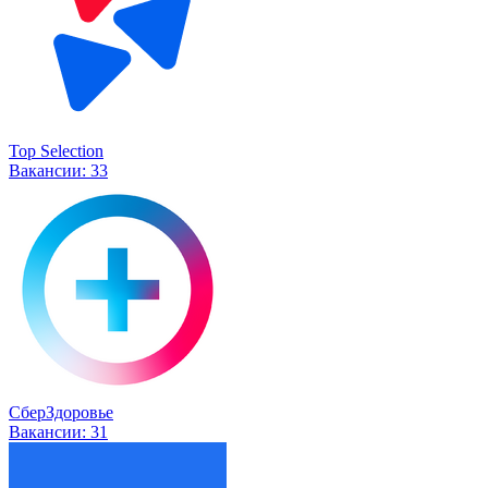
Top Selection
Вакансии:
33
СберЗдоровье
Вакансии:
31