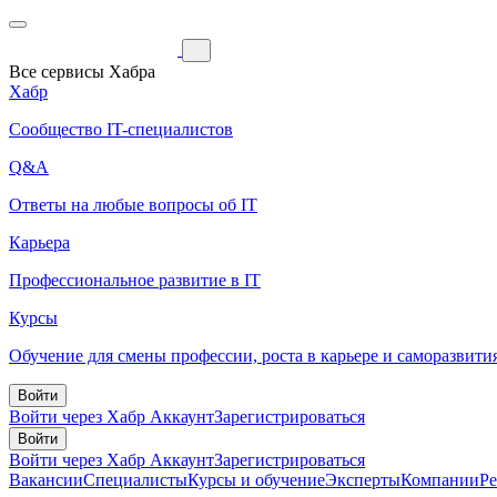
Все сервисы Хабра
Хабр
Сообщество IT-специалистов
Q&A
Ответы на любые вопросы об IT
Карьера
Профессиональное развитие в IT
Курсы
Обучение для смены профессии, роста в карьере и саморазвити
Войти
Войти через Хабр Аккаунт
Зарегистрироваться
Войти
Войти через Хабр Аккаунт
Зарегистрироваться
Вакансии
Специалисты
Курсы и обучение
Эксперты
Компании
Р