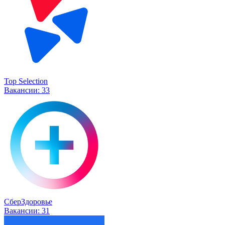
Top Selection
Вакансии:
33
СберЗдоровье
Вакансии:
31